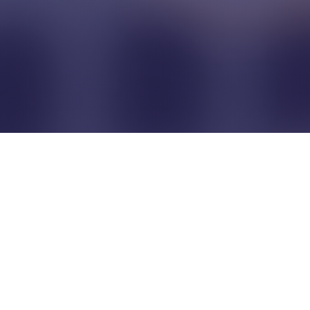
Pour que les commerçants
restent indépendants...