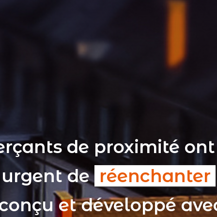
rçants de proximité ont
t urgent de
réenchanter
 conçu et développé av