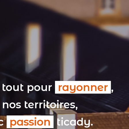
 tout pour
rayonner
,
nos territoires,
ec
passion
ticady.