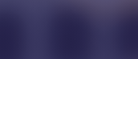
Pour que les commerçants
restent indépendants...