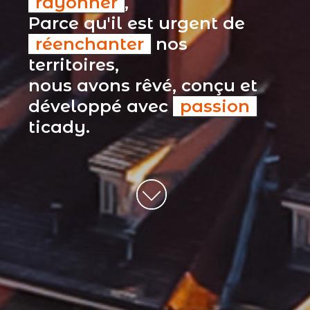
rayonner
,
Parce qu'il est urgent de
réenchanter
nos
territoires,
nous avons rêvé, conçu et
développé avec
passion
ticady.