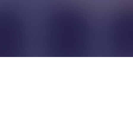
Pour que les commerçants
restent indépendants...