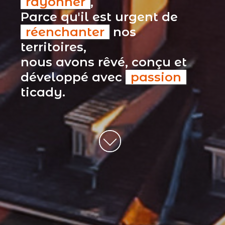
rayonner
,
Parce qu'il est urgent de
réenchanter
nos
territoires,
nous avons rêvé, conçu et
développé avec
passion
ticady.