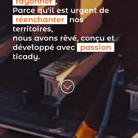
rayonner
,
Parce qu'il est urgent de
réenchanter
nos
territoires,
nous avons rêvé, conçu et
développé avec
passion
ticady.