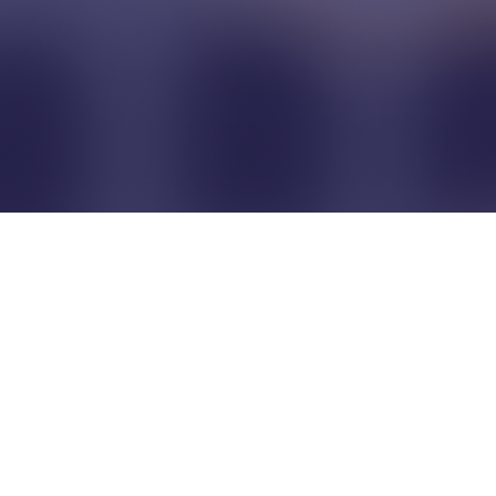
Pour que les commerçants
restent indépendants...