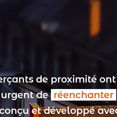
rçants de proximité ont
t urgent de
réenchanter
 conçu et développé av