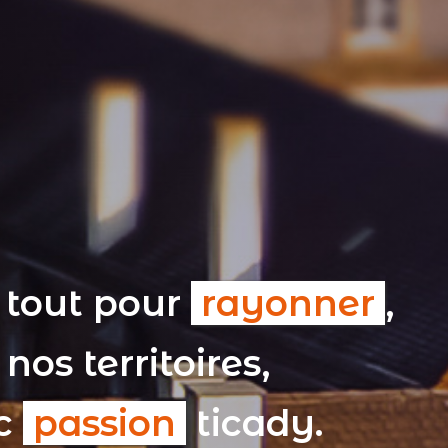
 tout pour
rayonner
,
nos territoires,
ec
passion
ticady.