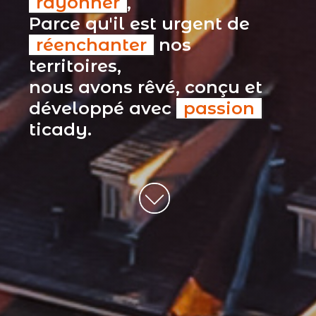
rayonner
,
Parce qu'il est urgent de
réenchanter
nos
territoires,
nous avons rêvé, conçu et
développé avec
passion
ticady.