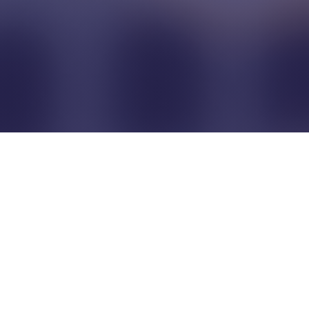
Pour que les commerçants
restent indépendants...