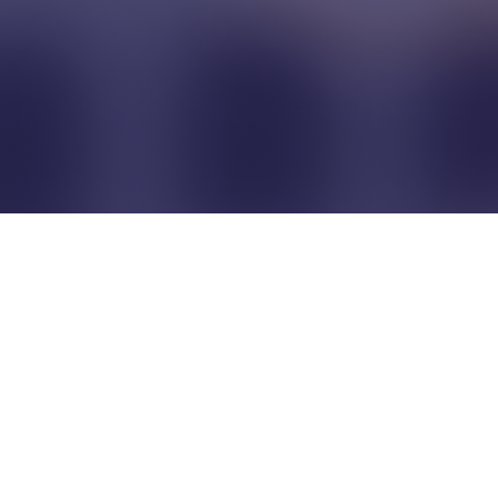
Pour que les commerçants
restent indépendants...