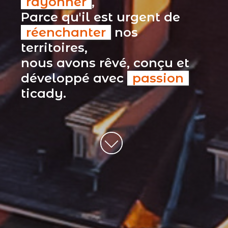
rayonner
,
Parce qu'il est urgent de
réenchanter
nos
territoires,
nous avons rêvé, conçu et
développé avec
passion
ticady.