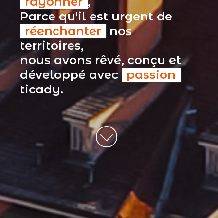
rayonner
,
Parce qu'il est urgent de
réenchanter
nos
territoires,
nous avons rêvé, conçu et
développé avec
passion
ticady.