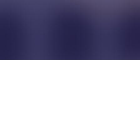
Pour que les commerçants
restent indépendants...