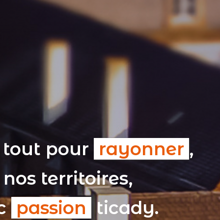
 tout pour
rayonner
,
nos territoires,
ec
passion
ticady.