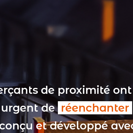
rçants de proximité ont
t urgent de
réenchanter
 conçu et développé av