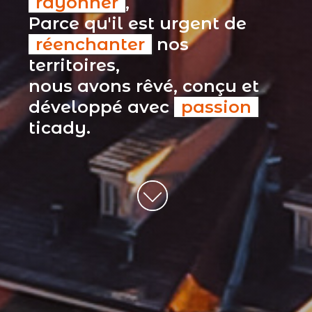
rayonner
,
Parce qu'il est urgent de
réenchanter
nos
territoires,
nous avons rêvé, conçu et
développé avec
passion
ticady.