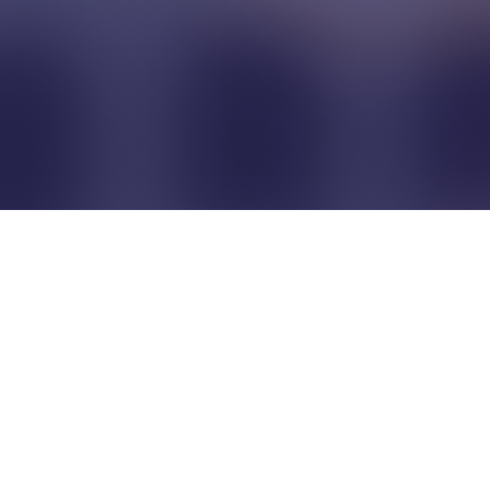
Pour que les commerçants
restent indépendants...