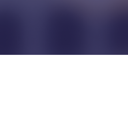
Pour que les commerçants
restent indépendants...