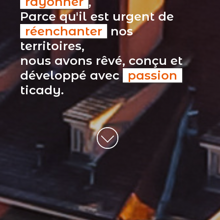
rayonner
,
Parce qu'il est urgent de
réenchanter
nos
territoires,
nous avons rêvé, conçu et
développé avec
passion
ticady.