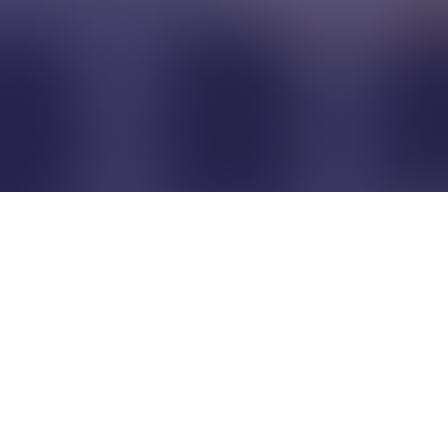
Pour que les commerçants
restent indépendants...