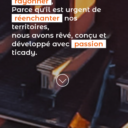
rayonner
,
Parce qu'il est urgent de
réenchanter
nos
territoires,
nous avons rêvé, conçu et
développé avec
passion
ticady.