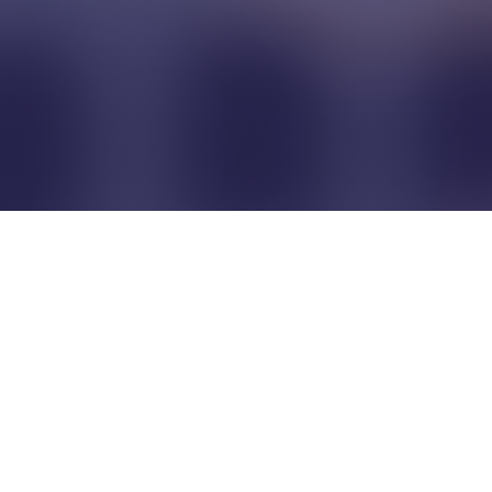
Pour que les commerçants
restent indépendants...