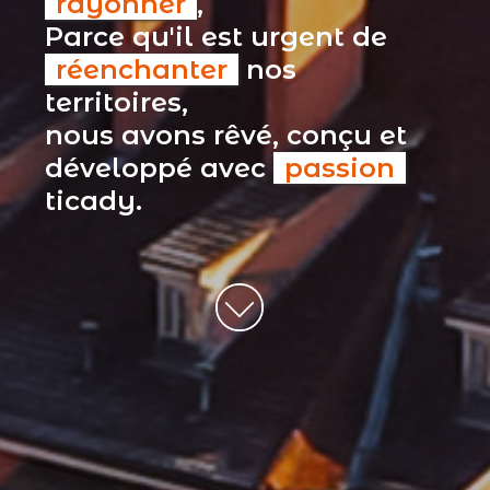
rayonner
,
Parce qu'il est urgent de
réenchanter
nos
territoires,
nous avons rêvé, conçu et
développé avec
passion
ticady.