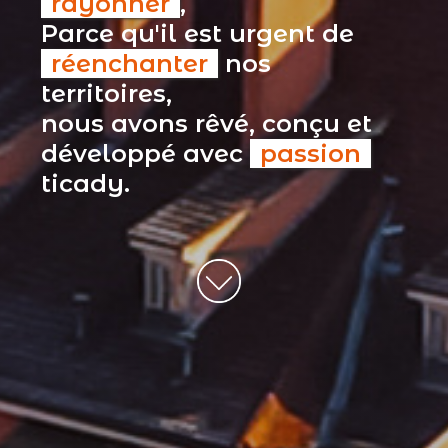
rayonner
,
Parce qu'il est urgent de
réenchanter
nos
territoires,
nous avons rêvé, conçu et
développé avec
passion
ticady.