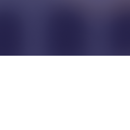
Pour que les commerçants
restent indépendants...