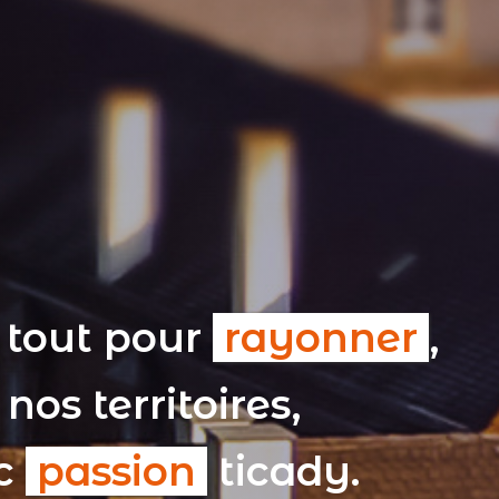
 tout pour
rayonner
,
nos territoires,
ec
passion
ticady.