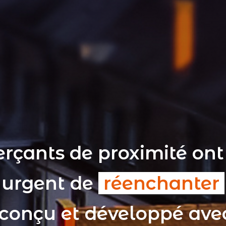
rçants de proximité ont
t urgent de
réenchanter
 conçu et développé av