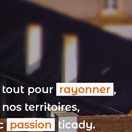
 tout pour
rayonner
,
nos territoires,
ec
passion
ticady.