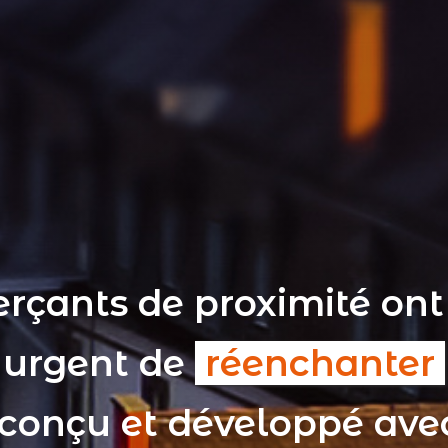
rçants de proximité ont
t urgent de
réenchanter
 conçu et développé av