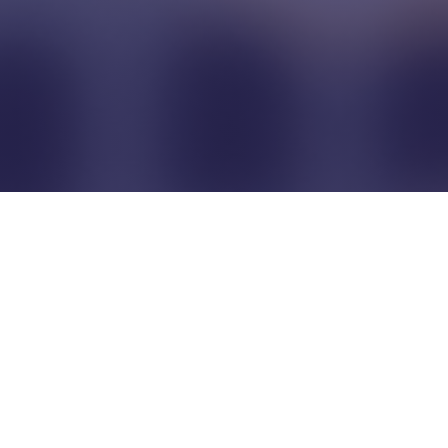
Pour que les commerçants
restent indépendants...