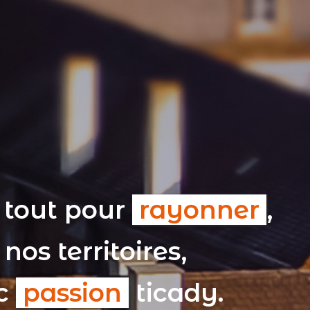
 tout pour
rayonner
,
nos territoires,
ec
passion
ticady.