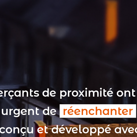
rçants de proximité ont
t urgent de
réenchanter
 conçu et développé av