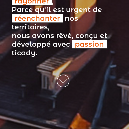
rayonner
,
Parce qu'il est urgent de
réenchanter
nos
territoires,
nous avons rêvé, conçu et
développé avec
passion
ticady.