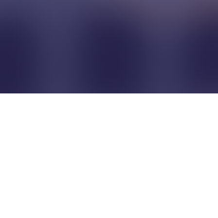
Pour que les commerçants
restent indépendants...