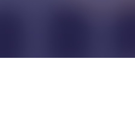
Pour que les commerçants
restent indépendants...