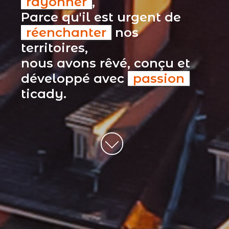
rayonner
,
Parce qu'il est urgent de
réenchanter
nos
territoires,
nous avons rêvé, conçu et
développé avec
passion
ticady.