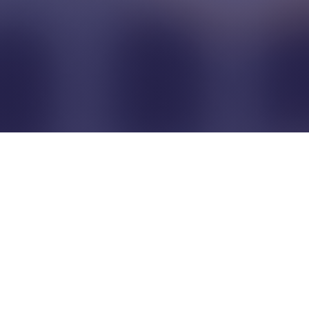
Pour que les commerçants
restent indépendants...