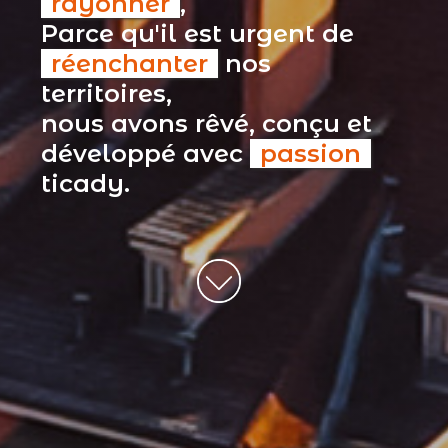
rayonner
,
Parce qu'il est urgent de
réenchanter
nos
territoires,
nous avons rêvé, conçu et
développé avec
passion
ticady.