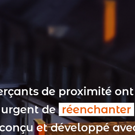
rçants de proximité ont
t urgent de
réenchanter
 conçu et développé av