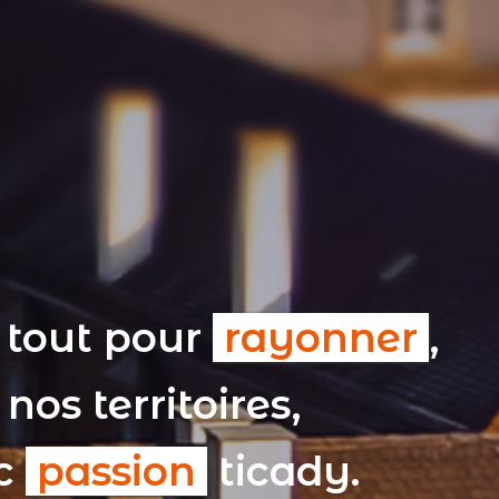
 tout pour
rayonner
,
nos territoires,
ec
passion
ticady.