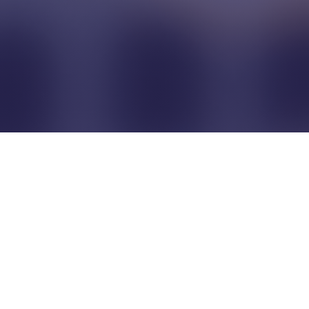
Pour que les commerçants
restent indépendants...