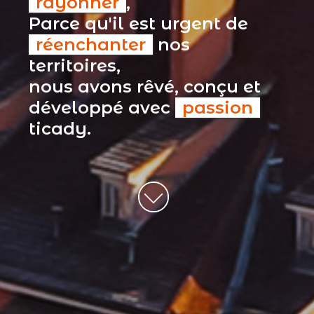
rayonner
,
Parce qu'il est urgent de
réenchanter
nos
territoires,
nous avons rêvé, conçu et
développé avec
passion
ticady.