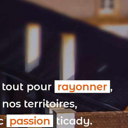
 tout pour
rayonner
,
nos territoires,
ec
passion
ticady.