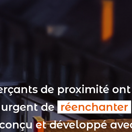
rçants de proximité ont
t urgent de
réenchanter
 conçu et développé av