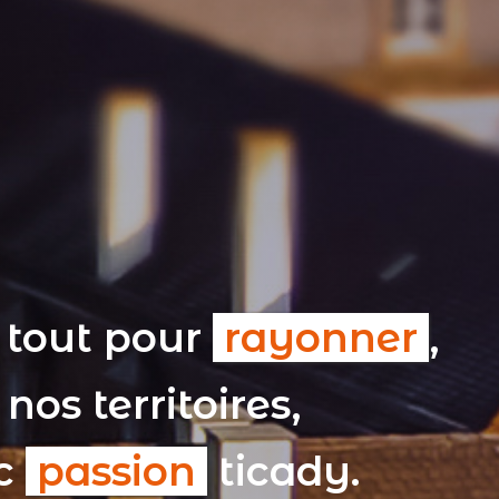
 tout pour
rayonner
,
nos territoires,
ec
passion
ticady.