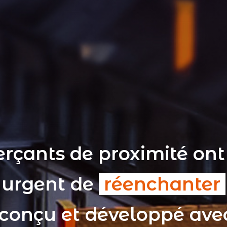
rçants de proximité ont
t urgent de
réenchanter
 conçu et développé av