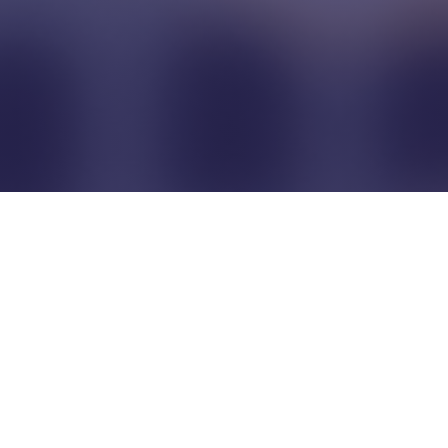
Pour que les commerçants
restent indépendants...