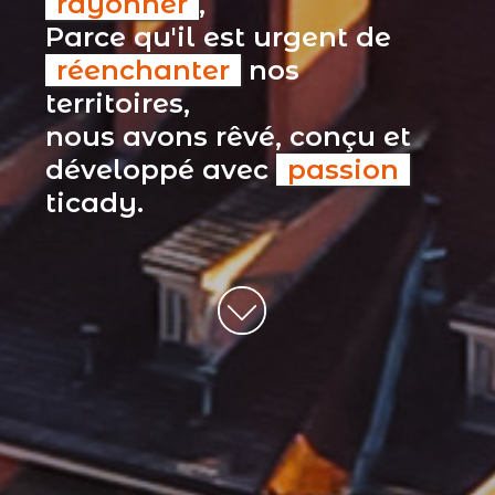
rayonner
,
Parce qu'il est urgent de
réenchanter
nos
territoires,
nous avons rêvé, conçu et
développé avec
passion
ticady.