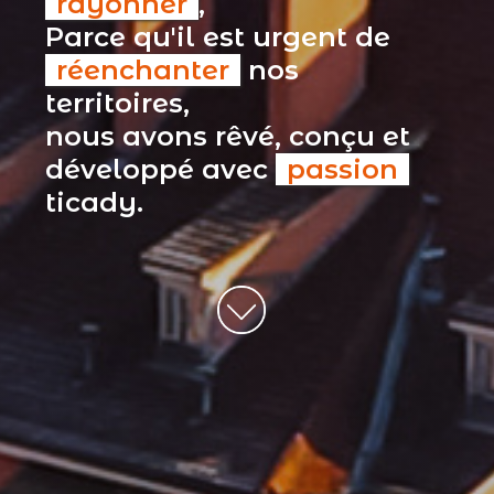
rayonner
,
Parce qu'il est urgent de
réenchanter
nos
territoires,
nous avons rêvé, conçu et
développé avec
passion
ticady.