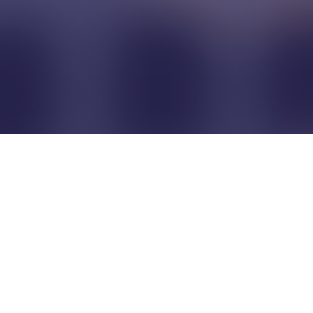
Pour que les commerçants
restent indépendants...