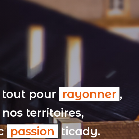
 tout pour
rayonner
,
nos territoires,
ec
passion
ticady.