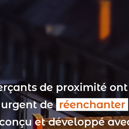
rçants de proximité ont
t urgent de
réenchanter
 conçu et développé av