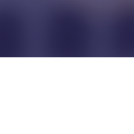
Pour que les commerçants
restent indépendants...