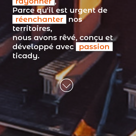
rayonner
,
Parce qu'il est urgent de
réenchanter
nos
territoires,
nous avons rêvé, conçu et
développé avec
passion
ticady.