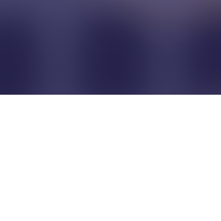
Pour que les commerçants
restent indépendants...