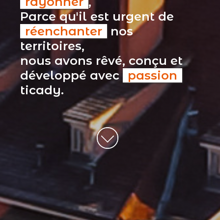
rayonner
,
Parce qu'il est urgent de
réenchanter
nos
territoires,
nous avons rêvé, conçu et
développé avec
passion
ticady.