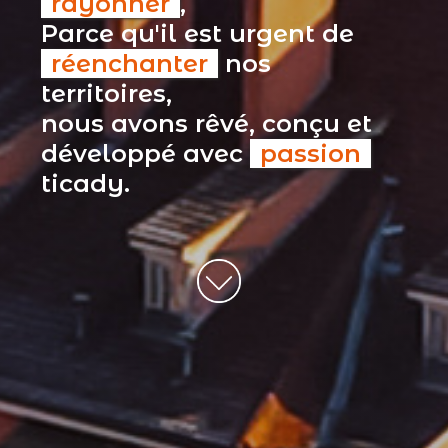
rayonner
,
Parce qu'il est urgent de
réenchanter
nos
territoires,
nous avons rêvé, conçu et
développé avec
passion
ticady.