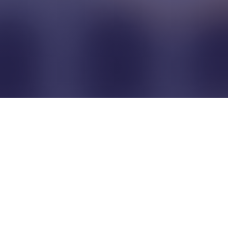
Pour que les commerçants
restent indépendants...