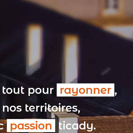
 tout pour
rayonner
,
nos territoires,
ec
passion
ticady.