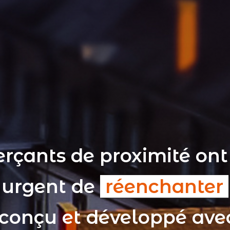
rçants de proximité ont
t urgent de
réenchanter
 conçu et développé av