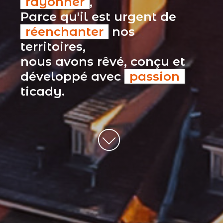
rayonner
,
Parce qu'il est urgent de
réenchanter
nos
territoires,
nous avons rêvé, conçu et
développé avec
passion
ticady.