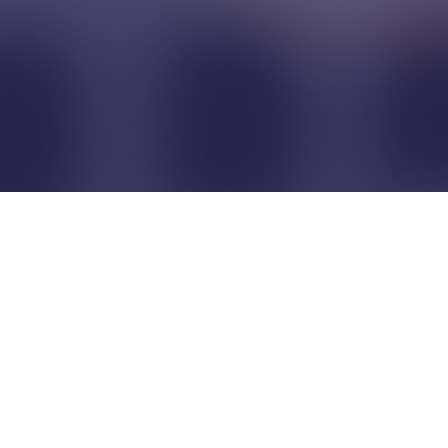
Pour que les commerçants
restent indépendants...