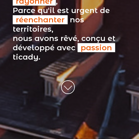
rayonner
,
Parce qu'il est urgent de
réenchanter
nos
territoires,
nous avons rêvé, conçu et
développé avec
passion
ticady.