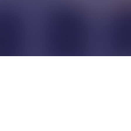
Pour que les commerçants
restent indépendants...