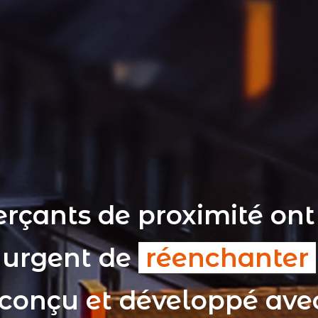
rçants de proximité ont
t urgent de
réenchanter
 conçu et développé av