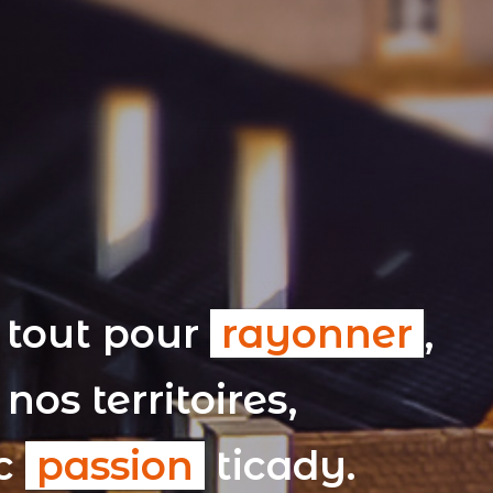
 tout pour
rayonner
,
nos territoires,
ec
passion
ticady.