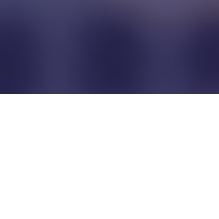
Pour que les commerçants
restent indépendants...