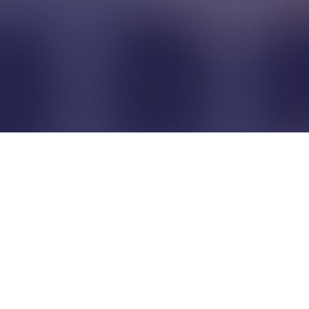
Pour que les commerçants
restent indépendants...