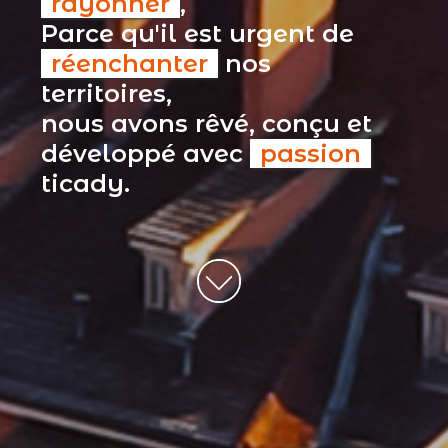
rayonner
,
Parce qu'il est urgent de
réenchanter
nos
territoires,
nous avons rêvé, conçu et
développé avec
passion
ticady.