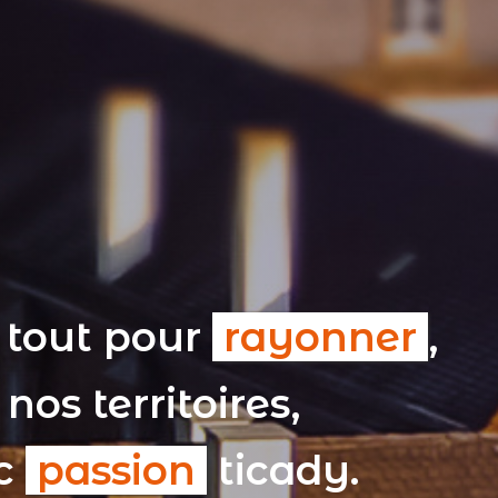
 tout pour
rayonner
,
nos territoires,
ec
passion
ticady.