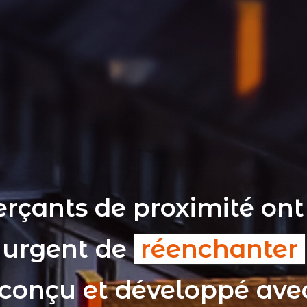
rçants de proximité ont
t urgent de
réenchanter
 conçu et développé av