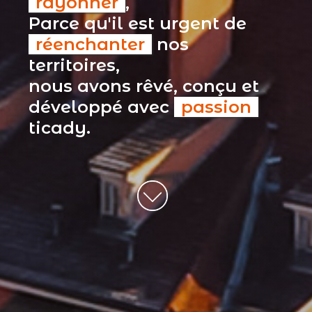
rayonner
,
Parce qu'il est urgent de
réenchanter
nos
territoires,
nous avons rêvé, conçu et
développé avec
passion
ticady.