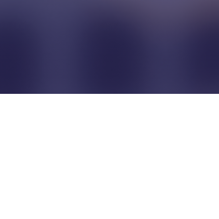
Pour que les commerçants
restent indépendants...