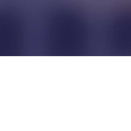
Pour que les commerçants
restent indépendants...