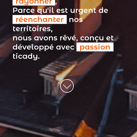
rayonner
,
Parce qu'il est urgent de
réenchanter
nos
territoires,
nous avons rêvé, conçu et
développé avec
passion
ticady.