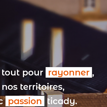
 tout pour
rayonner
,
nos territoires,
ec
passion
ticady.