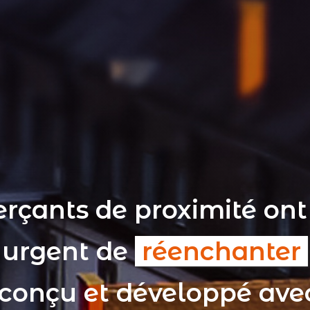
rçants de proximité ont
t urgent de
réenchanter
 conçu et développé av