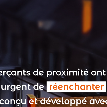
rçants de proximité ont
t urgent de
réenchanter
 conçu et développé av