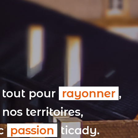
 tout pour
rayonner
,
nos territoires,
ec
passion
ticady.