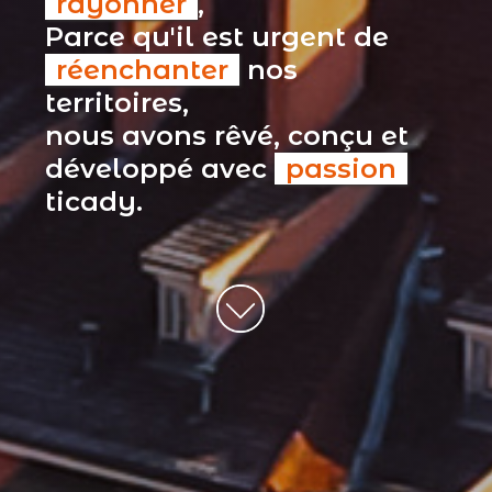
rayonner
,
Parce qu'il est urgent de
réenchanter
nos
territoires,
nous avons rêvé, conçu et
développé avec
passion
ticady.