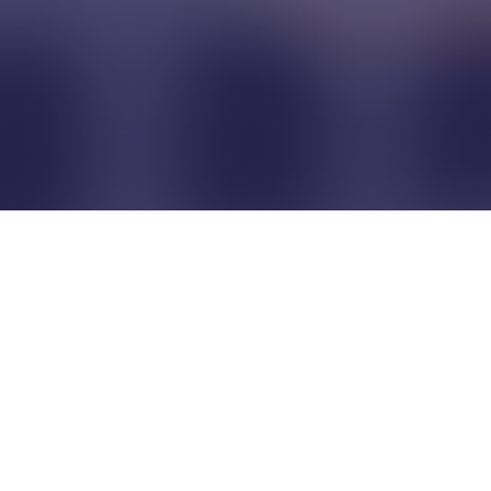
Pour que les commerçants
restent indépendants...