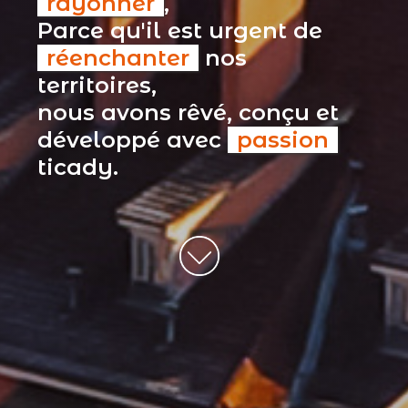
rayonner
,
Parce qu'il est urgent de
réenchanter
nos
territoires,
nous avons rêvé, conçu et
développé avec
passion
ticady.