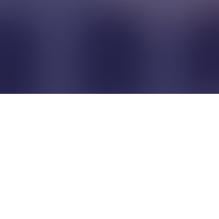
Pour que les commerçants
restent indépendants...