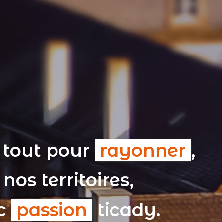
 tout pour
rayonner
,
nos territoires,
ec
passion
ticady.