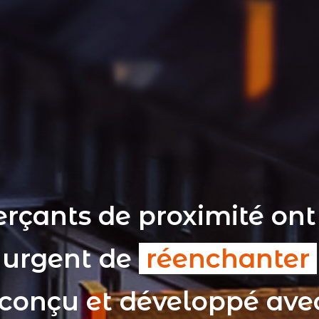
rçants de proximité ont
t urgent de
réenchanter
 conçu et développé av