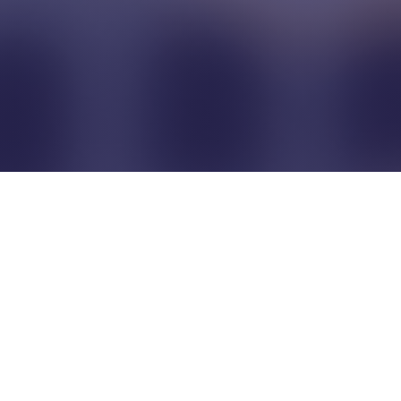
Pour que les commerçants
restent indépendants...