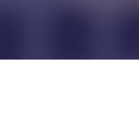
Pour que les commerçants
restent indépendants...