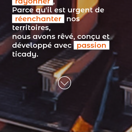
rayonner
,
Parce qu'il est urgent de
réenchanter
nos
territoires,
nous avons rêvé, conçu et
développé avec
passion
ticady.