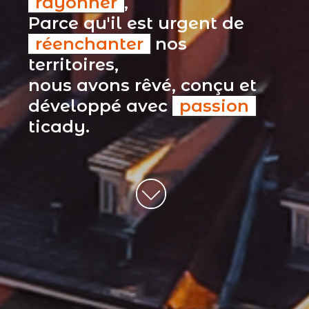
rayonner
,
Parce qu'il est urgent de
réenchanter
nos
territoires,
nous avons rêvé, conçu et
développé avec
passion
ticady.