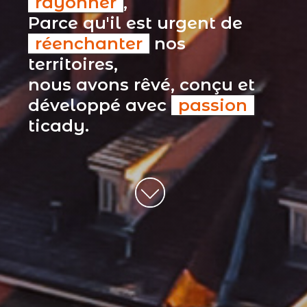
rayonner
,
Parce qu'il est urgent de
réenchanter
nos
territoires,
nous avons rêvé, conçu et
développé avec
passion
ticady.