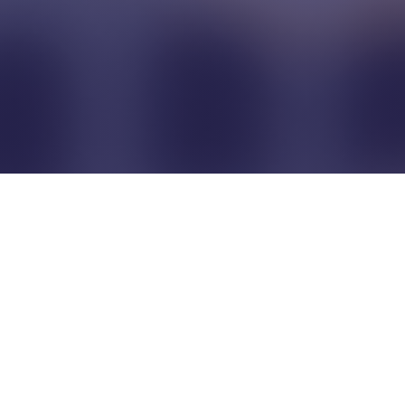
Pour que les commerçants
restent indépendants...